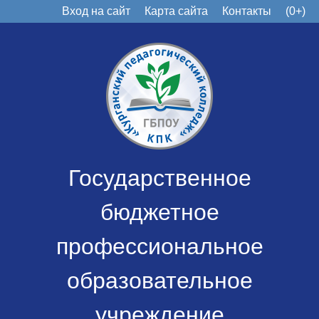
Вход на сайт
Карта сайта
Контакты
(0+)
Государственное
бюджетное
профессиональное
образовательное
учреждение