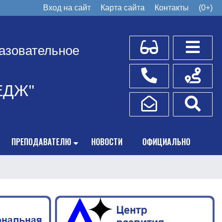
Вход на сайт
Карта сайта
Контакты
(0+)
Для слабовидящих
Боковое
азовательное
Телефоны
Схема пр
ЕДЖ"
Написать обращение
Поис
ПРЕПОДАВАТЕЛЮ
НОВОСТИ
ОФИЦИАЛЬНО