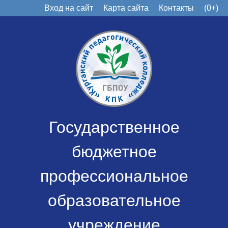
Вход на сайт
Карта сайта
Контакты
(0+)
Государственное
бюджетное
профессиональное
образовательное
учреждение