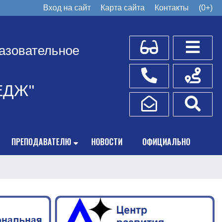
Вход на сайт
Карта сайта
Контакты
(0+)
Для слабовидящих
Боковое
азовательное
Телефоны
Схема пр
ЕДЖ"
Написать обращение
Поис
ПРЕПОДАВАТЕЛЮ
НОВОСТИ
ОФИЦИАЛЬНО