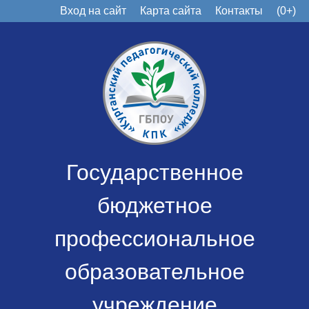
Вход на сайт
Карта сайта
Контакты
(0+)
Государственное
бюджетное
профессиональное
образовательное
учреждение