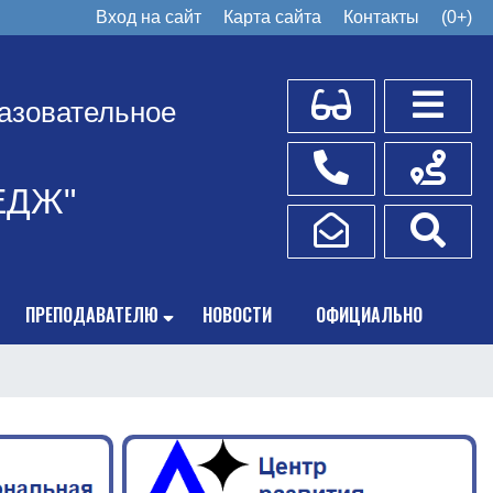
Вход на сайт
Карта сайта
Контакты
(0+)
Для слабовидящих
Боковое
азовательное
Телефоны
Схема пр
ЕДЖ"
Написать обращение
Поис
ПРЕПОДАВАТЕЛЮ
НОВОСТИ
ОФИЦИАЛЬНО