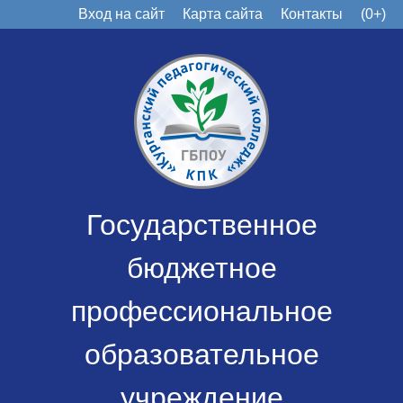
Вход на сайт
Карта сайта
Контакты
(0+)
Государственное
бюджетное
профессиональное
образовательное
учреждение