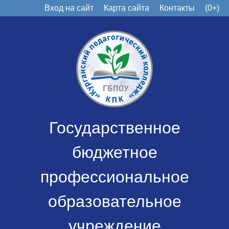
Вход на сайт
Карта сайта
Контакты
(0+)
Государственное
бюджетное
профессиональное
образовательное
учреждение