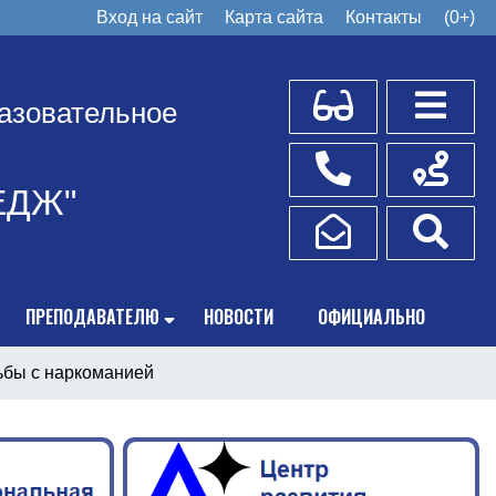
Вход на сайт
Карта сайта
Контакты
(0+)
Для слабовидящих
Боковое
азовательное
Телефоны
Схема пр
ЕДЖ"
Написать обращение
Поис
ПРЕПОДАВАТЕЛЮ
НОВОСТИ
ОФИЦИАЛЬНО
бы с наркоманией