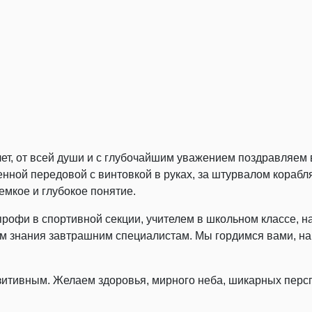
т, от всей души и с глубочайшим уважением поздравляем в
енной передовой с винтовкой в руках, за штурвалом корабл
емкое и глубокое понятие.
офи в спортивной секции, учителем в школьном классе, н
им знания завтрашним специалистам. Мы гордимся вами, 
зитивным. Желаем здоровья, мирного неба, шикарных персп