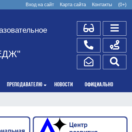
Вход на сайт
Карта сайта
Контакты
(0+)
Для слабовидящих
Боковое
азовательное
Телефоны
Схема пр
ЕДЖ"
Написать обращение
Поис
ПРЕПОДАВАТЕЛЮ
НОВОСТИ
ОФИЦИАЛЬНО