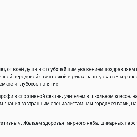
т, от всей души и с глубочайшим уважением поздравляем в
енной передовой с винтовкой в руках, за штурвалом корабл
емкое и глубокое понятие.
офи в спортивной секции, учителем в школьном классе, н
им знания завтрашним специалистам. Мы гордимся вами, 
зитивным. Желаем здоровья, мирного неба, шикарных персп