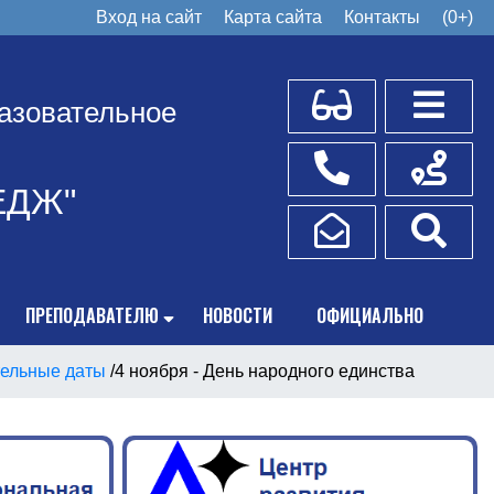
Вход на сайт
Карта сайта
Контакты
(0+)
Для слабовидящих
Боковое
азовательное
Телефоны
Схема пр
ЕДЖ"
Написать обращение
Поис
ПРЕПОДАВАТЕЛЮ
НОВОСТИ
ОФИЦИАЛЬНО
ельные даты
/
4 ноября - День народного единства