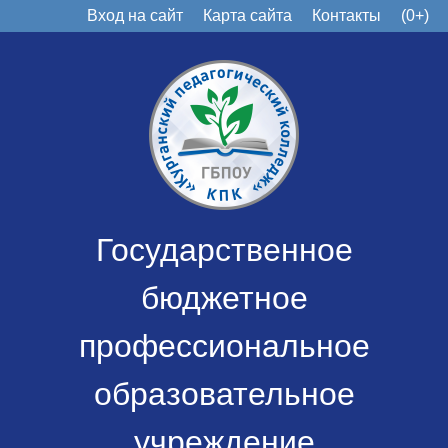
Вход на сайт
Карта сайта
Контакты
(0+)
Государственное
бюджетное
профессиональное
образовательное
учреждение