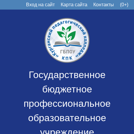
Вход на сайт
Карта сайта
Контакты
(0+)
Государственное
бюджетное
профессиональное
образовательное
учреждение