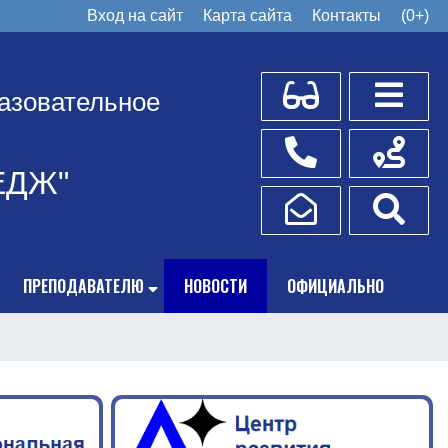
Вход на сайт
Карта сайта
Контакты
(0+)
Для слабовидящих
Боковое
азовательное
Телефоны
Схема пр
ЕДЖ"
Написать обращение
Поис
ПРЕПОДАВАТЕЛЮ
НОВОСТИ
ОФИЦИАЛЬНО