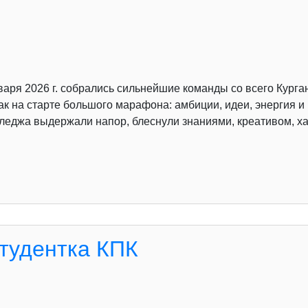
аря 2026 г. собрались сильнейшие команды со всего Курга
к на старте большого марафона: амбиции, идеи, энергия 
лледжа выдержали напор, блеснули знаниями, креативом, х
студентка КПК