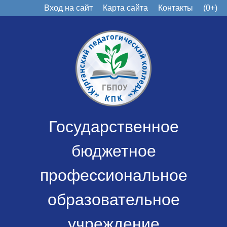
Вход на сайт
Карта сайта
Контакты
(0+)
Государственное
бюджетное
профессиональное
образовательное
учреждение