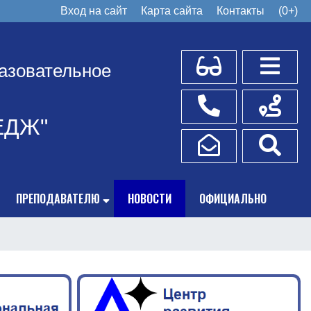
Вход на сайт
Карта сайта
Контакты
(0+)
Для слабовидящих
Боковое
азовательное
Телефоны
Схема пр
ЕДЖ"
Написать обращение
Поис
ПРЕПОДАВАТЕЛЮ
НОВОСТИ
ОФИЦИАЛЬНО