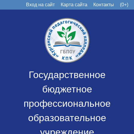
Вход на сайт
Карта сайта
Контакты
(0+)
Государственное
бюджетное
профессиональное
образовательное
учреждение