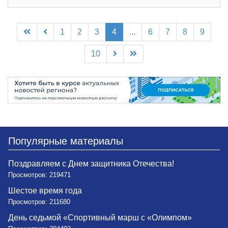
1
2
3
4
...
6
7
8
9
10
Популярные материалы
Поздравляем с Днем защитника Отечества!
Просмотров: 219471
Шестое время года
Просмотров: 211680
День седьмой «Спортивный марш с «Олимпом»