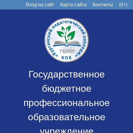
Вход на сайт
Карта сайта
Контакты
(0+)
Государственное
бюджетное
профессиональное
образовательное
учреждение