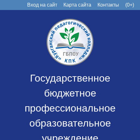
Вход на сайт
Карта сайта
Контакты
(0+)
Государственное
бюджетное
профессиональное
образовательное
учреждение