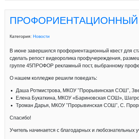
ПРОФОРИЕНТАЦИОННЫЙ 
Категория:
Новости
В июне завершился профориентационный квест для ст
сделать репост видеоролика профучереждения, разме
группе 45ПРОФОР рекламный пост, выбранному профес
О нашем колледже решили поведать:
Даша Ротмистрова, МКОУ "Прорывинская СОШ", Звер
Елена Букаткина, МКОУ «Бариновская СОШ», Шатров
Троман Дарья, МКОУ "Прорывинская СОШ", С. Проры
Спасибо!
Учитель начинается с благодарных и любознательных уч