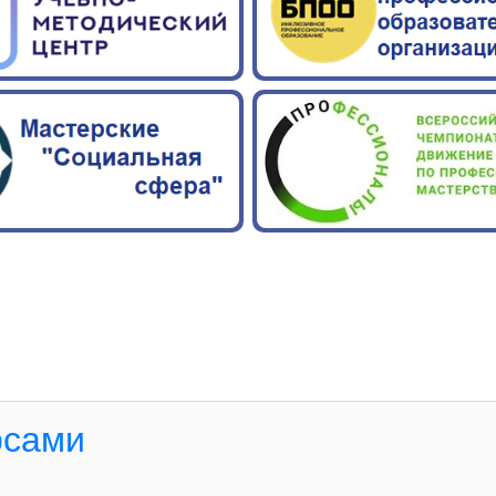
рсами