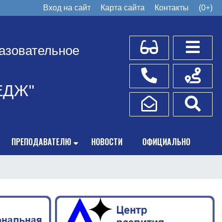
Вход на сайт
Карта сайта
Контакты
(0+)
Для слабовидящих
Боковое
азовательное
Телефоны
Схема пр
ЕДЖ"
Написать обращение
Поис
ПРЕПОДАВАТЕЛЮ
НОВОСТИ
ОФИЦИАЛЬНО