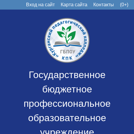
Вход на сайт
Карта сайта
Контакты
(0+)
Государственное
бюджетное
профессиональное
образовательное
учреждение