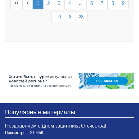
1
2
3
4
...
6
7
8
9
10
Популярные материалы
Поздравляем с Днем защитника Отечества!
Просмотров: 219459