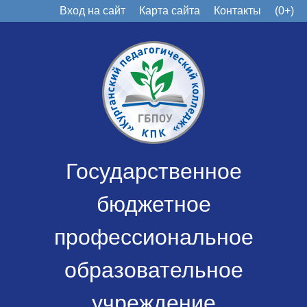
Вход на сайт
Карта сайта
Контакты
(0+)
Государственное
бюджетное
профессиональное
образовательное
учреждение