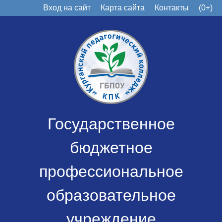
Вход на сайт
Карта сайта
Контакты
(0+)
Государственное
бюджетное
профессиональное
образовательное
учреждение