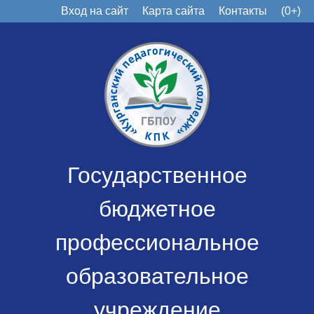
Вход на сайт
Карта сайта
Контакты
(0+)
Государственное
бюджетное
профессиональное
образовательное
учреждение