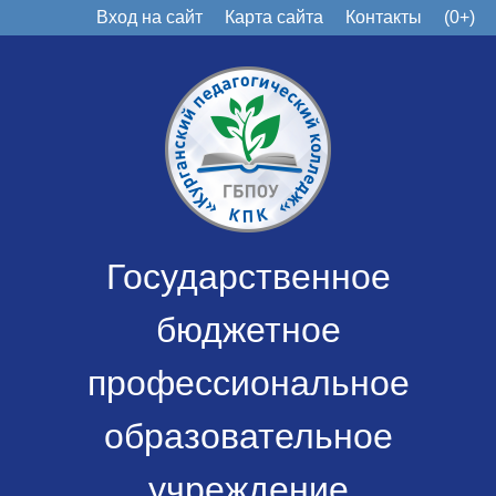
Вход на сайт
Карта сайта
Контакты
(0+)
Государственное
бюджетное
профессиональное
образовательное
учреждение