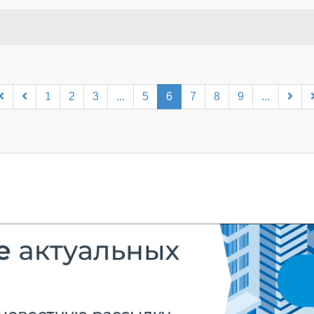
1
2
3
...
5
6
7
8
9
...