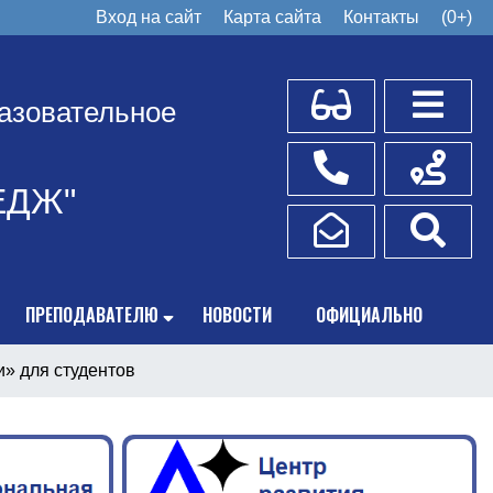
Вход на сайт
Карта сайта
Контакты
(0+)
Для слабовидящих
Боковое
азовательное
Телефоны
Схема пр
ЕДЖ"
Написать обращение
Поис
ПРЕПОДАВАТЕЛЮ
НОВОСТИ
ОФИЦИАЛЬНО
» для студентов