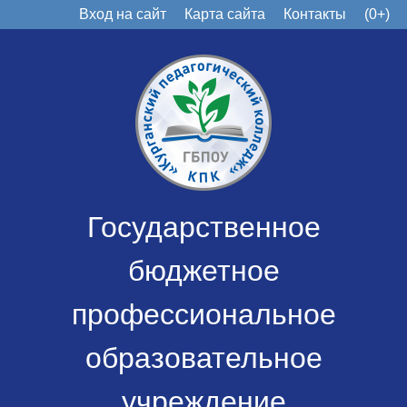
Вход на сайт
Карта сайта
Контакты
(0+)
Государственное
бюджетное
профессиональное
образовательное
учреждение