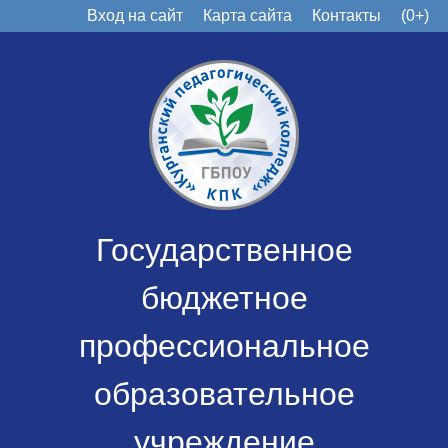
Вход на сайт
Карта сайта
Контакты
(0+)
Государственное
бюджетное
профессиональное
образовательное
учреждение