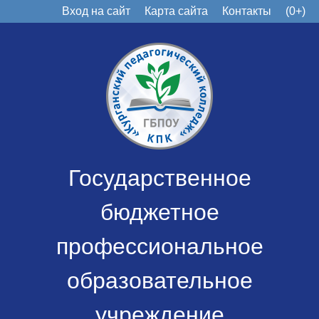
Вход на сайт
Карта сайта
Контакты
(0+)
Государственное
бюджетное
профессиональное
образовательное
учреждение