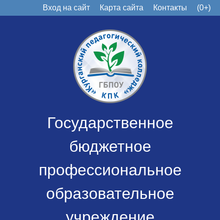
Вход на сайт
Карта сайта
Контакты
(0+)
Государственное
бюджетное
профессиональное
образовательное
учреждение