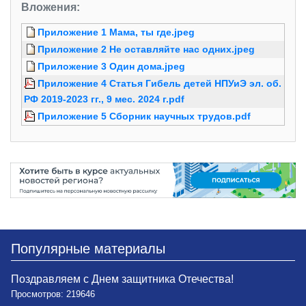
Вложения:
Приложение 1 Мама, ты где.jpeg
Приложение 2 Не оставляйте нас одних.jpeg
Приложение 3 Один дома.jpeg
Приложение 4 Статья Гибель детей НПУиЭ эл. об.
РФ 2019-2023 гг., 9 мес. 2024 г.pdf
Приложение 5 Сборник научных трудов.pdf
Популярные материалы
Поздравляем с Днем защитника Отечества!
Просмотров: 219646