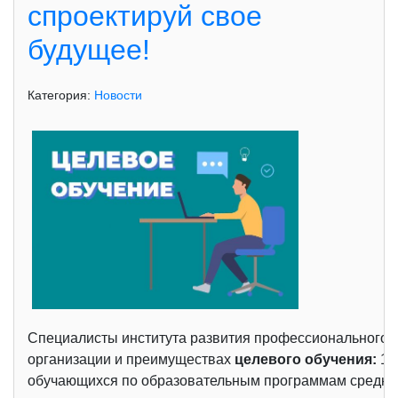
спроектируй свое
будущее!
Категория:
Новости
Специалисты института развития профессионального 
организации и преимуществах
целевого обучения:
1.
обучающихся по образовательным программам среднего