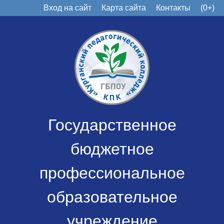
Вход на сайт
Карта сайта
Контакты
(0+)
Государственное
бюджетное
профессиональное
образовательное
учреждение