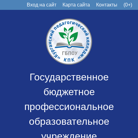
Вход на сайт
Карта сайта
Контакты
(0+)
Государственное
бюджетное
профессиональное
образовательное
учреждение