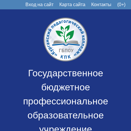
Вход на сайт
Карта сайта
Контакты
(0+)
Государственное
бюджетное
профессиональное
образовательное
учреждение