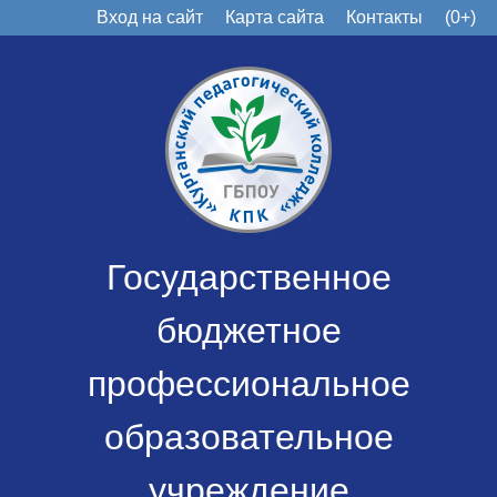
Вход на сайт
Карта сайта
Контакты
(0+)
Государственное
бюджетное
профессиональное
образовательное
учреждение