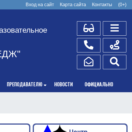
Вход на сайт
Карта сайта
Контакты
(0+)
Для слабовидящих
Боковое
азовательное
Телефоны
Схема пр
ЕДЖ"
Написать обращение
Поис
ПРЕПОДАВАТЕЛЮ
НОВОСТИ
ОФИЦИАЛЬНО