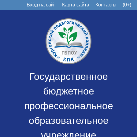
Вход на сайт
Карта сайта
Контакты
(0+)
Государственное
бюджетное
профессиональное
образовательное
учреждение