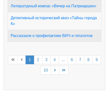
Литературный компас «Вечер на Патриарших»
Детективный исторический квиз «Тайны города
К»
Рассказали о профилактике ВИЧ и гепатитов
1
2
3
4
...
6
7
8
9
10