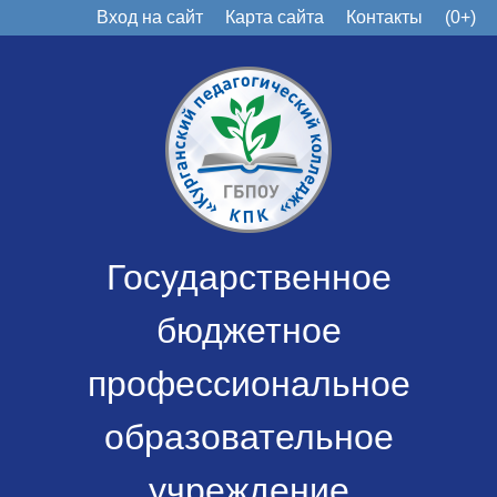
Вход на сайт
Карта сайта
Контакты
(0+)
Государственное
бюджетное
профессиональное
образовательное
учреждение