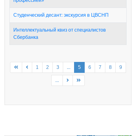
профессией»
Студенческий десант: экскурсия в ЦВСНП
Интеллектуальный квиз от специалистов
Сбербанка
1
2
3
...
5
6
7
8
9
...