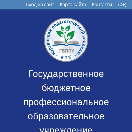
Вход на сайт
Карта сайта
Контакты
(0+)
Государственное
бюджетное
профессиональное
образовательное
учреждение