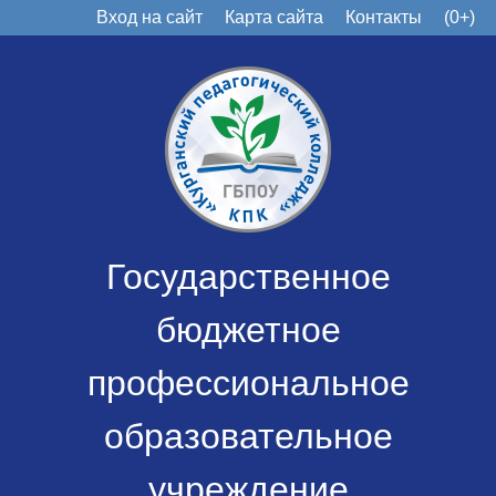
Вход на сайт
Карта сайта
Контакты
(0+)
Государственное
бюджетное
профессиональное
образовательное
учреждение