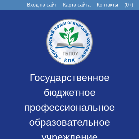
Вход на сайт
Карта сайта
Контакты
(0+)
Государственное
бюджетное
профессиональное
образовательное
учреждение