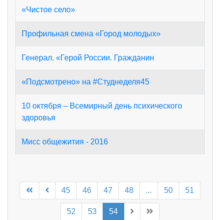
«Чистое село»
Профильная смена «Город молодых»
Генерал. «Герой России. Гражданин
«Подсмотрено» на #Студнеделя45
10 октября – Всемирный день психического
здоровья
Мисс общежития - 2016
45
46
47
48
...
50
51
52
53
54