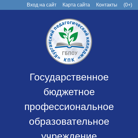
Вход на сайт
Карта сайта
Контакты
(0+)
Государственное
бюджетное
профессиональное
образовательное
учреждение