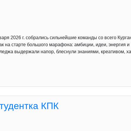
аря 2026 г. собрались сильнейшие команды со всего Курга
к на старте большого марафона: амбиции, идеи, энергия 
лледжа выдержали напор, блеснули знаниями, креативом, х
студентка КПК