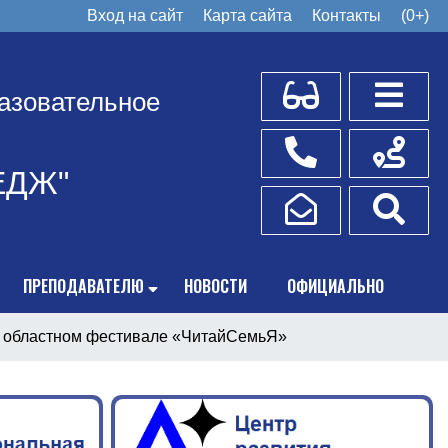
Вход на сайт
Карта сайта
Контакты
(0+)
Для слабовидящих
Боковое
азовательное
Телефоны
Схема пр
ЕДЖ"
Написать обращение
Поис
ПРЕПОДАВАТЕЛЮ
НОВОСТИ
ОФИЦИАЛЬНО
 областном фестивале «ЧитайСемьЯ»