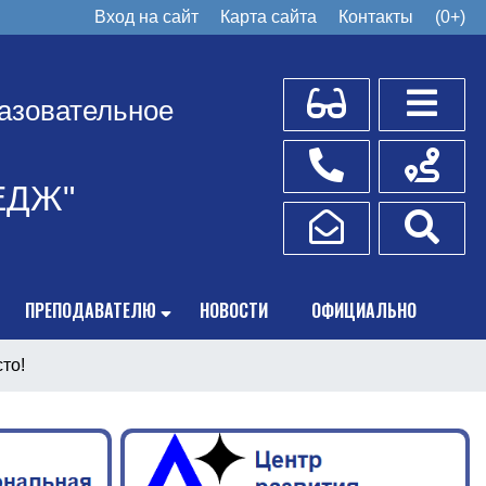
Вход на сайт
Карта сайта
Контакты
(0+)
Для слабовидящих
Боковое
азовательное
Телефоны
Схема пр
ЕДЖ"
Написать обращение
Поис
ПРЕПОДАВАТЕЛЮ
НОВОСТИ
ОФИЦИАЛЬНО
то!