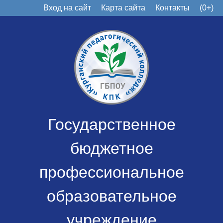
Вход на сайт
Карта сайта
Контакты
(0+)
Государственное
бюджетное
профессиональное
образовательное
учреждение