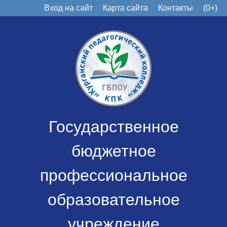
Вход на сайт
Карта сайта
Контакты
(0+)
Государственное
бюджетное
профессиональное
образовательное
учреждение