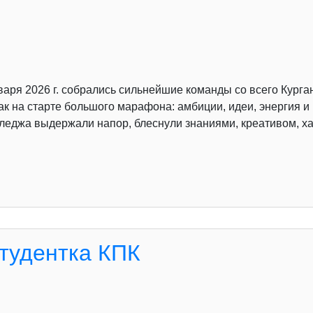
аря 2026 г. собрались сильнейшие команды со всего Курга
к на старте большого марафона: амбиции, идеи, энергия 
лледжа выдержали напор, блеснули знаниями, креативом, х
студентка КПК