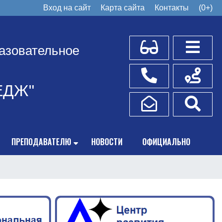
Вход на сайт
Карта сайта
Контакты
(0+)
Для слабовидящих
Боковое
азовательное
Телефоны
Схема пр
ЕДЖ"
Написать обращение
Поис
ПРЕПОДАВАТЕЛЮ
НОВОСТИ
ОФИЦИАЛЬНО