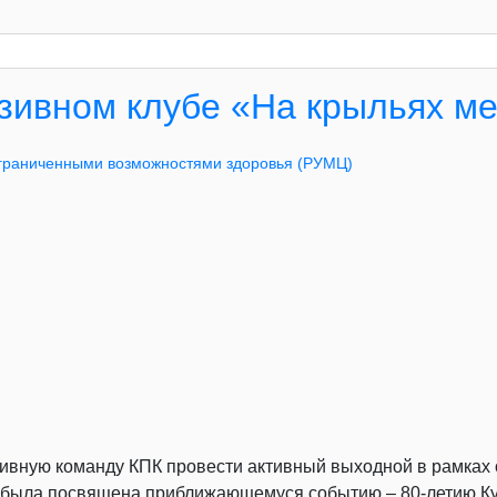
юзивном клубе «На крыльях м
ограниченными возможностями здоровья (РУМЦ)
ивную команду КПК провести активный выходной в рамках
 была посвящена приближающемуся событию – 80-летию Кур