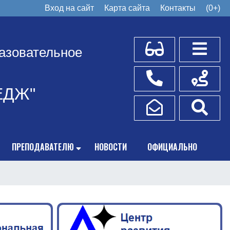
Вход на сайт
Карта сайта
Контакты
(0+)
Для слабовидящих
Боковое
азовательное
Телефоны
Схема пр
ЕДЖ"
Написать обращение
Поис
ПРЕПОДАВАТЕЛЮ
НОВОСТИ
ОФИЦИАЛЬНО