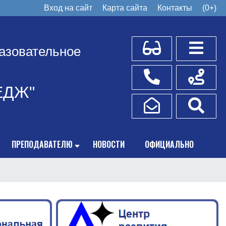
Вход на сайт
Карта сайта
Контакты
(0+)
Для слабовидящих
Боковое
азовательное
Телефоны
Схема пр
ЕДЖ"
Написать обращение
Поис
ПРЕПОДАВАТЕЛЮ
НОВОСТИ
ОФИЦИАЛЬНО