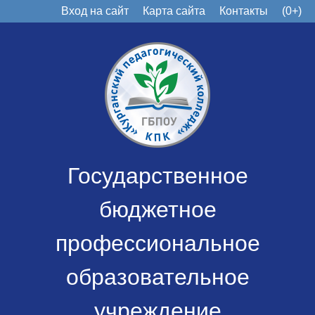
Вход на сайт
Карта сайта
Контакты
(0+)
Государственное
бюджетное
профессиональное
образовательное
учреждение