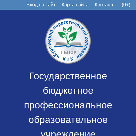
Вход на сайт
Карта сайта
Контакты
(0+)
Государственное
бюджетное
профессиональное
образовательное
учреждение